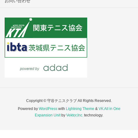
お問い合わせ
Copyright © 守谷テニスクラブ All Rights Reserved.
Powered by
WordPress
with
Lightning Theme
&
VK All in One
Expansion Unit
by
Vektor,Inc.
technology.