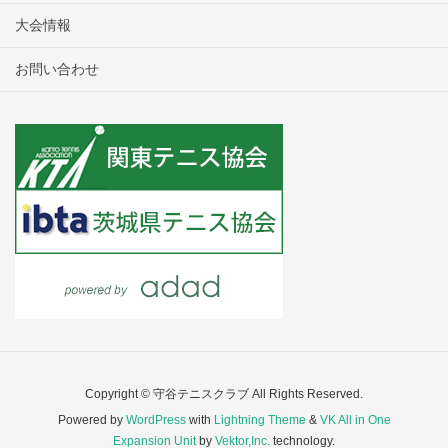
大会情報
お問い合わせ
Copyright © 守谷テニスクラブ All Rights Reserved.
Powered by
WordPress
with
Lightning Theme
&
VK All in One
Expansion Unit
by
Vektor,Inc.
technology.